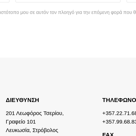
 ιστότοπο μου σε αυτόν τον πλοηγό για την επόμενη φορά που 
ΔΙΕΎΘΥΝΣΗ
ΤΗΛΈΦΩΝ
201 Λεωφόρος Τσερίου,
+357.22.71.6
Γραφείο 101
+357.99.68.8
Λευκωσία, Στρόβολος
FAX