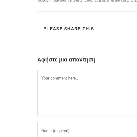
odio. Praesent libero. Sed cursus ante dapibu
PLEASE SHARE THIS
Αφήστε μια απάντηση