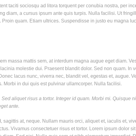
nt taciti sociosqu ad litora torquent per conubia nostra, per i
ng diam, a cursus ipsum ante quis turpis. Nulla facilisi. Ut fring
. Proin quam. Etiam ultrices. Suspendisse in justo eu magna luc
 sem massa mattis sem, at interdum magna augue eget diam. Vest
i lacinia molestie dui. Praesent blandit dolor. Sed non quam. I
 Donec lacus nunc, viverra nec, blandit vel, egestas et, augue. V
. Morbi in dui quis est pulvinar ullamcorper. Nulla facilisi.
Sed aliquet risus a tortor. Integer id quam. Morbi mi. Quisque nisl
eget ante.
sagittis at, neque. Nullam mauris orci, aliquet et, iaculis et, viver
tus. Vivamus consectetuer risus et tortor. Lorem ipsum dolor sit 