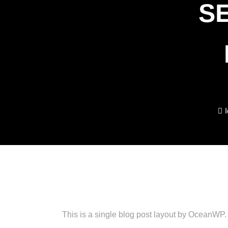
SE
This is a single blog post layout by OceanWP.