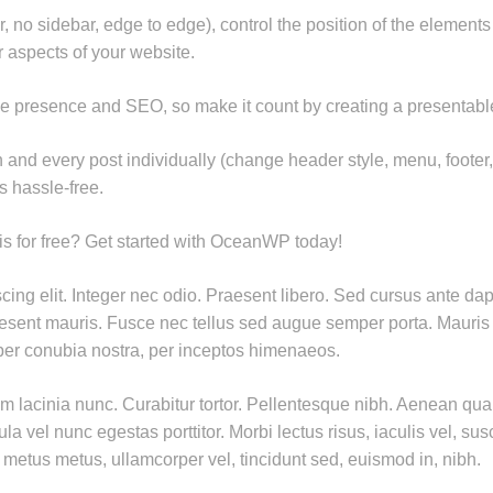
 no sidebar, edge to edge), control the position of the elements
r aspects of your website.
ine presence and SEO, so make it count by creating a presentable
h and every post individually (change header style, menu, footer, 
 hassle-free.
his for free? Get started with OceanWP today!
cing elit. Integer nec odio. Praesent libero. Sed cursus ante da
esent mauris. Fusce nec tellus sed augue semper porta. Mauris 
t per conubia nostra, per inceptos himenaeos.
sim lacinia nunc. Curabitur tortor. Pellentesque nibh. Aenean q
gula vel nunc egestas porttitor. Morbi lectus risus, iaculis vel, su
a metus metus, ullamcorper vel, tincidunt sed, euismod in, nibh.