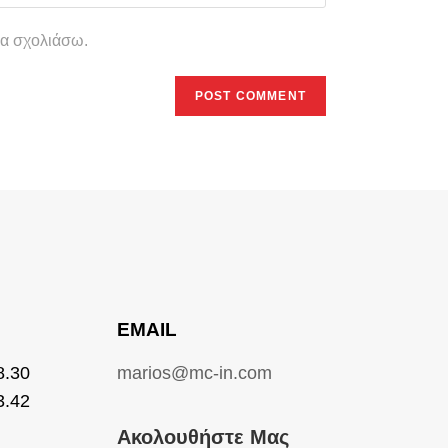
θα σχολιάσω.
Ο
EMAIL
8.30
marios@mc-in.com
3.42
Ακολουθήστε Μας