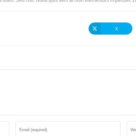
s diam. Sed nisi. Nulla quis sem at nibh elementum imperdiet. Du
X